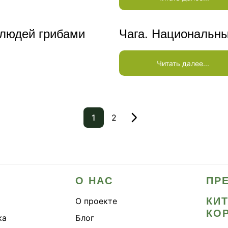
 людей грибами
Чага. Национальны
Читать далее...
1
2
О НАС
ПР
КИ
О проекте
КО
ка
Блог