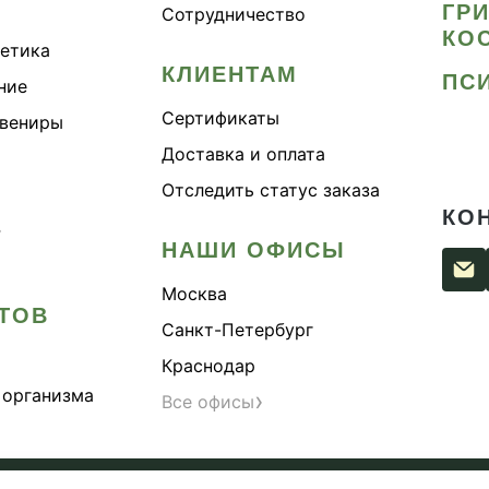
ГР
Сотрудничество
КО
метика
КЛИЕНТАМ
ПС
ние
Сертификаты
увениры
Доставка и оплата
Отследить статус заказа
КО
›
НАШИ ОФИСЫ
Москва
ТОВ
Санкт-Петербург
Краснодар
 организма
›
Все офисы
сти
Согласие на обработку персональных данных
Публи