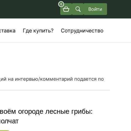
0
Войти
ставка
Где купить?
Сотрудничество
аций на интервью/комментарий подается по
своём огороде лесные грибы:
молчат