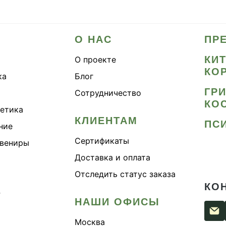
О НАС
ПР
КИ
О проекте
КО
ка
Блог
ГР
Сотрудничество
КО
метика
КЛИЕНТАМ
ПС
ние
Сертификаты
увениры
Доставка и оплата
Отследить статус заказа
КО
›
НАШИ ОФИСЫ
Москва