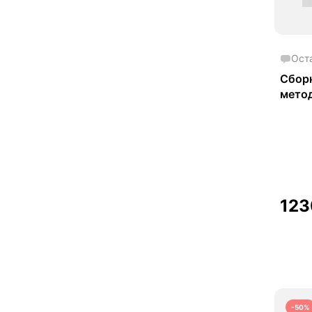
Ост
Сборн
мето
в обл
токси
суде
иссл
12
-50%