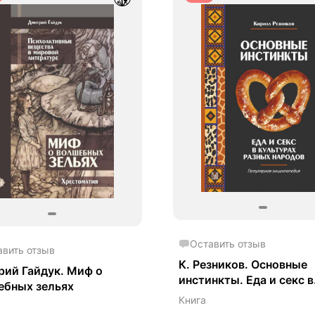
Оставить отзыв
авить отзыв
К. Резников. Основные
ий Гайдук. Миф о
инстинкты. Еда и секс в
ебных зельях
культурах разных народ
Книга
популярная энциклопед