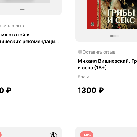
авить отзыв
ик статей и
дических рекомендаций
асти химико-
Оставить отзыв
кологи ческих и
Михаил Вишневский. Г
бно-химических
и секс (18+)
едований
Книга
30
₽
1300
₽
-50%