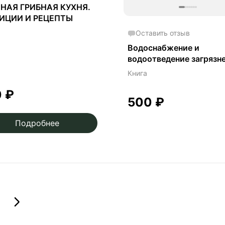
НАЯ ГРИБНАЯ КУХНЯ.
ИЦИИ И РЕЦЕПТЫ
Оставить отзыв
Водоснабжение и
водоотведение загрязн
окружающей сред - В. Я
Книга
Кофман
0
₽
500
₽
Подробнее