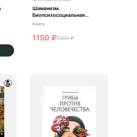
Шаманизм.
и
Биопсихосоциальная
парадигма сознания и
Книга
целительства. - Майкл
Винкельман
1150
₽
2300
₽