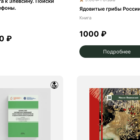
а к Элевсину. Поиски
ефоны.
Ядовитые грибы Росси
Книга
1000
₽
00
₽
Подробнее