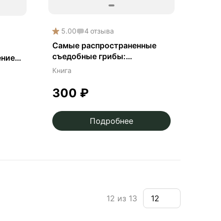
5.00
4
отзыва
Самые распространенные
съедобные грибы:
ение
справочник-определитель
.
Книга
начинающего грибника
300
₽
Подробнее
12 из 13