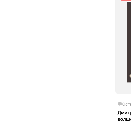
Ост
Дмитр
волш