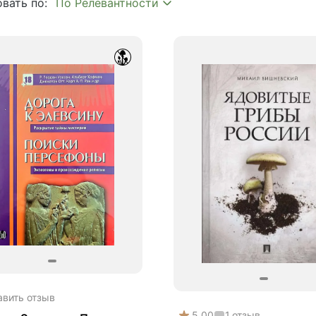
вать по:
ия
авить отзыв
5.00
1
отзыв