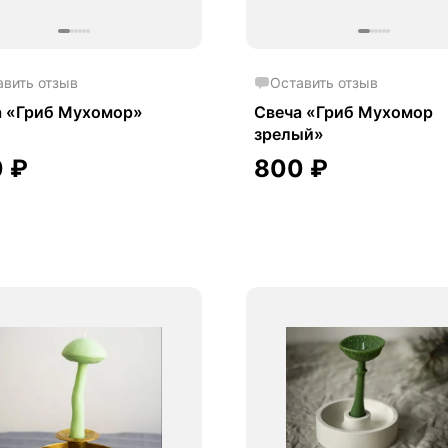
Оставить отзыв
авить отзыв
Свеча «Гриб Мухомор
а «Гриб Мухомор»
зрелый»
0
₽
800
₽