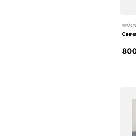
Ост
Свеч
80