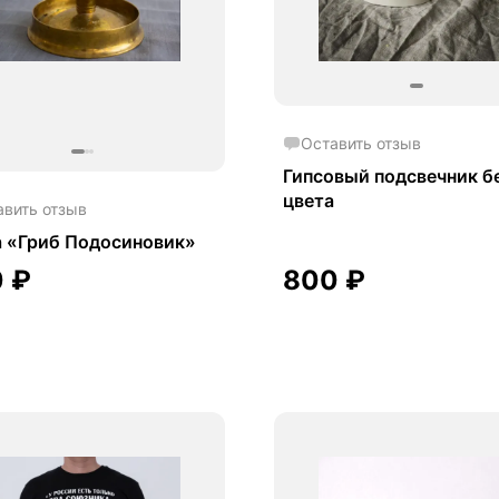
Оставить отзыв
Гипсовый подсвечник б
цвета
авить отзыв
а «Гриб Подосиновик»
0
₽
800
₽