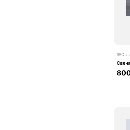
Ост
Свеч
80