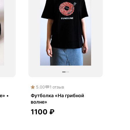
5.00
1
отзыв
е» •
Футболка «На грибной
волне»
1100
₽