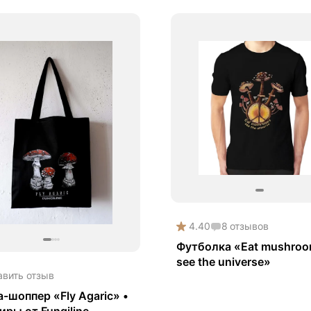
4.40
8
отзывов
Футболка «Eat mushroo
see the universe»
авить отзыв
-шоппер «Fly Agaric» •
иры от Fungiline