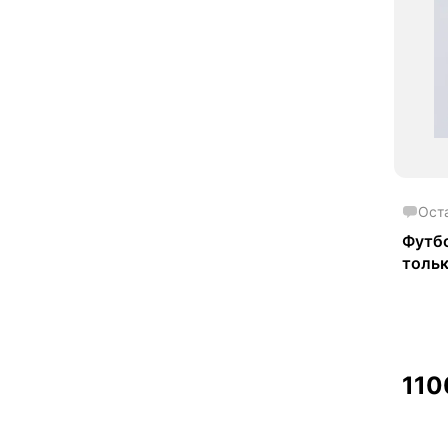
Ост
Футбо
тольк
11