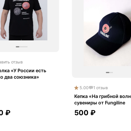
авить отзыв
лка «У России есть
о два союзника»
5.00
1
отзыв
Кепка «На грибной волн
сувениры от Fungiline
00
₽
500
₽