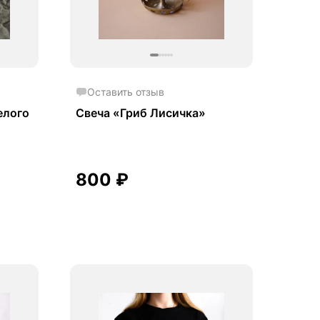
Оставить отзыв
елого
Свеча «Гриб Лисичка»
800
₽