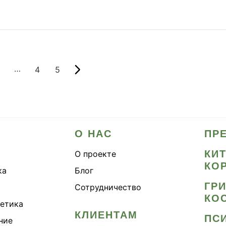
…
4
5
О НАС
ПР
КИ
О проекте
КО
ка
Блог
ГР
Сотрудничество
КО
метика
КЛИЕНТАМ
ПС
ние