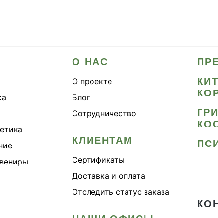
О НАС
ПР
КИ
О проекте
КО
ка
Блог
ГР
Сотрудничество
КО
метика
КЛИЕНТАМ
ПС
ние
Сертификаты
увениры
Доставка и оплата
Отследить статус заказа
КО
›