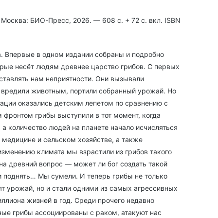
Москва: БИО-Пресс, 2026. — 608 с. + 72 с. вкл. ISBN
а. Впервые в одном издании собраны и подробно
орые несёт людям древнее царство грибов. С первых
ставлять нам неприятности. Они вызывали
, вредили животным, портили собранный урожай. Но
ации оказались детским лепетом по сравнению с
фронтом грибы выступили в тот момент, когда
 а количество людей на планете начало исчисляться
 медицине и сельском хозяйстве, а также
менению климата мы взрастили из грибов такого
 на древний вопрос — может ли бог создать такой
и поднять… Мы сумели. И теперь грибы не только
ят урожай, но и стали одними из самых агрессивных
ллиона жизней в год. Среди прочего недавно
ные грибы ассоциированы с раком, атакуют нас