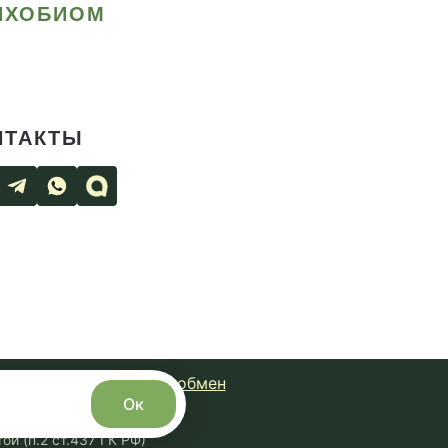
ИХОБИОМ
НТАКТЫ
чная оферта
Возврат и обмен
Ок
с сайта запрещено.
й (п.2 ст.437 ГК РФ)