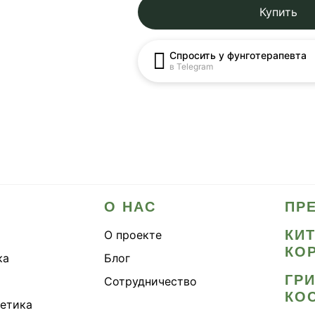
Купить
Спросить у фунготерапевта
в Telegram
О НАС
ПР
КИ
О проекте
КО
ка
Блог
ГР
Сотрудничество
КО
метика