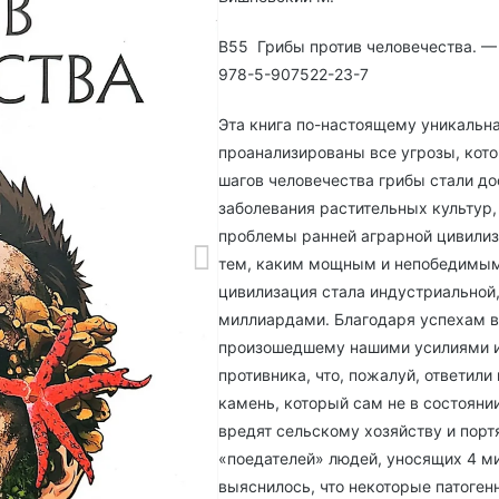
В55 Грибы против человечества. — 
978-5-907522-23-7
Эта книга по-настоящему уникальн
проанализированы все угрозы, кот
шагов человечества грибы стали до
заболевания растительных культур
проблемы ранней аграрной цивилиз
тем, каким мощным и непобедимым 
цивилизация стала индустриальной,
миллиардами. Благодаря успехам в
произошедшему нашими усилиями из
противника, что, пожалуй, ответили
камень, который сам не в состояни
вредят сельскому хозяйству и порт
«поедателей» людей, уносящих 4 ми
выяснилось, что некоторые патоген