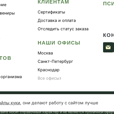
КЛИЕНТАМ
ПС
ние
Сертификаты
увениры
Доставка и оплата
Отследить статус заказа
КО
›
НАШИ ОФИСЫ
Москва
ТОВ
Санкт-Петербург
Краснодар
 организма
›
Все офисы
сти
Согласие на обработку персональных данных
Публи
айлы куки
,
они делают работу с сайтом лучше
— зарегистрированная торговая марка. Копирование материалов 
айте носит справочный характер и не является публичной оферто