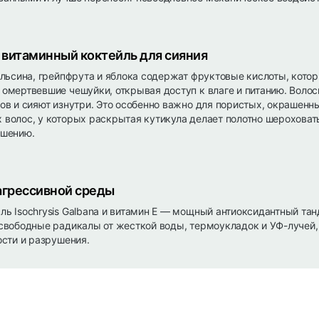
витаминный коктейль для сияния
ельсина, грейпфрута и яблока содержат фруктовые кислоты, кото
омертвевшие чешуйки, открывая доступ к влаге и питанию. Воло
ов и сияют изнутри. Это особенно важно для пористых, окрашенн
волос, у которых раскрытая кутикула делает полотно шерохова
ушению.
агрессивной среды
ь Isochrysis Galbana и витамин E — мощный антиоксидантный тан
свободные радикалы от жесткой воды, термоукладок и УФ-лучей
ости и разрушения.