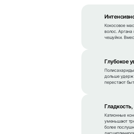
Интенсивно
Кокосовое мас
волос. Аргана
чешуйки. Вмес
Глубокое 
Полисахариды
дольше удержи
перестают быт
Гладкость,
Катионные кон
уменьшают тре
более послушн
дисциплиниров