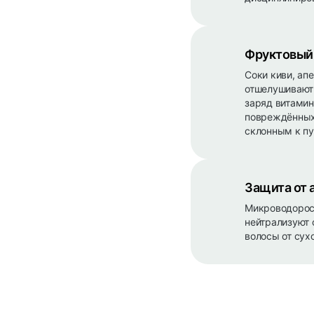
Фруктовый 
Соки киви, ап
отшелушивают 
заряд витамин
повреждённых 
склонным к п
Защита от 
Микроводоросл
нейтрализуют 
волосы от сух