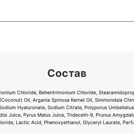
Состав
imonium Chloride, Behentrimonium Chloride, Stearamidopropy
 (Coconut) Oil, Argania Spinosa Kernel Oil, Simmondsia Chi
 Sodium Hyaluronate, Sodium Citrate, Polyporus Umbellatus E
aradisi Juice, Pyrus Malus Juice, Trideceth-9, Prunus Amygd
loride, Lactic Acid, Phenoxyethanol, Glyceryl Laurate, Parf