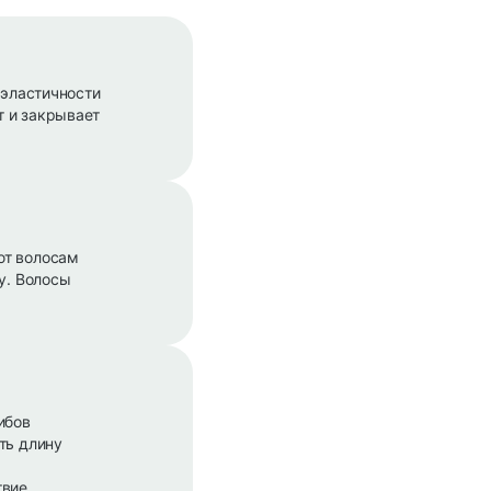
 эластичности
т и закрывает
ют волосам
у. Волосы
ибов
ть длину
вие.