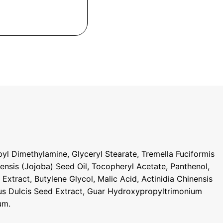
l Dimethylamine, Glyceryl Stearate, Tremella Fuciformis
nensis (Jojoba) Seed Oil, Tocopheryl Acetate, Panthenol,
xtract, Butylene Glycol, Malic Acid, Actinidia Chinensis
alus Dulcis Seed Extract, Guar Hydroxypropyltrimonium
um.