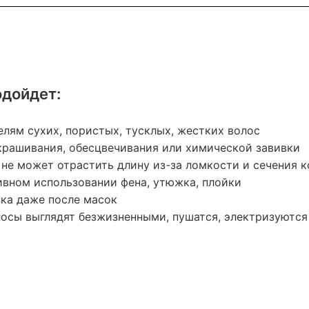
одойдет:
елям сухих, пористых, тусклых, жестких волос
крашивания, обесцвечивания или химической завивки
 не может отрастить длину из-за ломкости и сечения 
ивном использовании фена, утюжка, плойки
ска даже после масок
лосы выглядят безжизненными, пушатся, электризуются