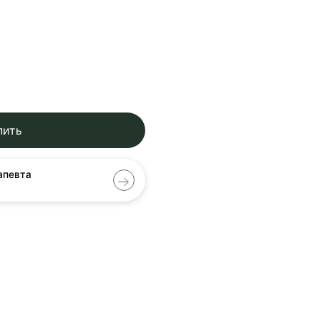
пить
апевта