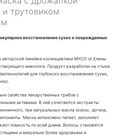
маска с дрожалкой
 и трутовиком
ым
лекулярное восстановление сухих и поврежденных
з авторской линейки космецевтики MYCO от Елены
актикующего миколога. Продукт разработан на стыке
иотехнологий для глубокого восстановления сухих,
лос.
ые свойства лекарственных грибов с
нными активами. В ней сочетаются экстракты
енничного, три натуральных масла (кокос, аргана,
поненты. Маска интенсивно питает, заполняет
жает ломкость по всей длине. Волосы становятся
стящими и визуально более здоровыми и