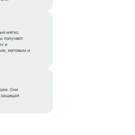
рые мягко
сы получают
ых и
тым, матовым и
дем. Они
, защищая