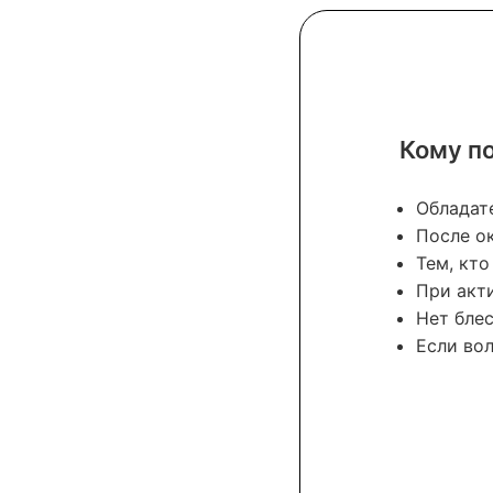
Кому п
Обладат
После о
Тем, кто
При акт
Нет бле
Если во