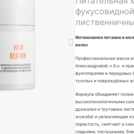
Питательная 
фукусовидной
лиственничн
Интенсивное питание и мо
волос
Профессиональная маска и
Александровой, к.б.н. и пр
фунготерапии и передовых б
тусклых и повреждённых во
Формула объединяет полезн
высокотехнологичными сало
дрожалки и трутовика листв
жожоба) и увлажняющие ком
пористость, смягчает и сни
гладкими, послушными, бле