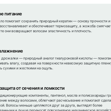
е питание
ло помогает сохранить природный кератин — основу прочности и
 восстанавливает и обеспечивает термозащиту, а жожоба смягчае
те они возвращают волосам эластичность и плотность.
увлажнение
 дрожалки — природный аналог гиалуроновой кислоты — помога
вать влагу, создавая на поверхности невесомую защитную пленк
ь сухими и жесткими на ощупь.
 защита от сечения и ломкости
диционирующие компоненты, пантенол, масла и полисахариды гр
ние между волосами, облегчают расчесывание и помогают сдела
ой. Волосы меньше цепляются друг за друга, выглядят более
анными и лучше переносят повседневное механическое воздейст