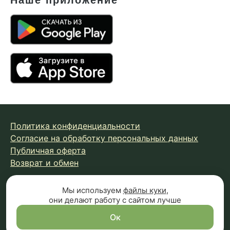
Политика конфиденциальности
Согласие на обработку персональных данных
Публичная оферта
Возврат и обмен
Мы используем
файлы куки
,
© 2026 Fungiline — зарегистрированная торговая марка.
они делают работу с сайтом лучше
Копирование материалов с сайта запрещено.
Вся информация на сайте носит справочный характер и
Ок
не является публичной офертой (п.2 ст.437 ГК РФ)