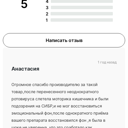
5
4
3
2
1
Написать отзыв
1 год назад
Анастасия
Огромное спасибо производителю за такой
товар,после перенесенного неоднократного
ротовируса слетела моторика кишечника и были
подозрения на СИБР,и не мог восстановиться
эмоциональный фон,после однократного приёма
вашего препарата восстановился фон ,я была в
шоке,не уверенна ,что это сработало как