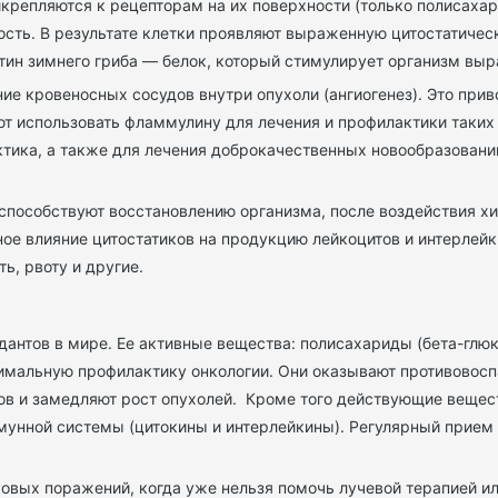
икрепляются к рецепторам на их поверхности (только полисаха
ость. В результате клетки проявляют выраженную цитостатиче
тин зимнего гриба — белок, который стимулирует организм выр
 кровеносных сосудов внутри опухоли (ангиогенез). Это приво
ют использовать фламмулину для лечения и профилактики таких 
тика, а также для лечения доброкачественных новообразований
пособствуют восстановлению организма, после воздействия хи
ное влияние цитостатиков на продукцию лейкоцитов и интерлей
ть, рвоту и другие.
антов в мире. Ее активные вещества: полисахариды (бета-глю
тимальную профилактику онкологии. Они оказывают противовосп
в и замедляют рост опухолей. Кроме того действующие вещес
ммунной системы (цитокины и интерлейкины). Регулярный прием
ковых поражений, когда уже нельзя помочь лучевой терапией ил