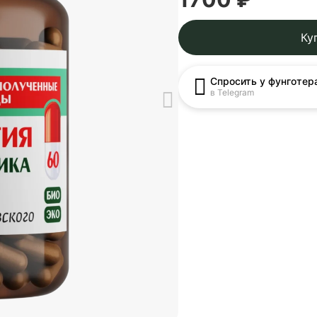
Ку
Спросить у фунготер
в Telegram