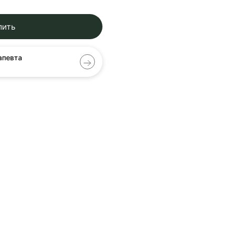
пить
апевта