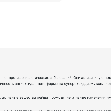
тают против онкологических заболеваний. Они активизируют к
тивность антиоксидантного фермента супероксиддисмутазы, ко
 активные вещества рейши тормозят негативные изменения им
рый усиливает продукцию интерферона. Также вещество замед