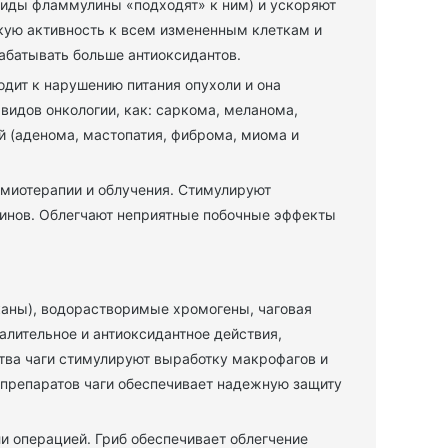
риды фламмулины «подходят» к ним) и ускоряют
скую активность к всем измененным клеткам и
абатывать больше антиоксидантов.
дит к нарушению питания опухоли и она
видов онкологии, как: саркома, меланома,
 (аденома, мастопатия, фиброма, миома и
миотерапии и облучения. Стимулируют
кинов. Облегчают неприятные побочные эффекты
каны), водорастворимые хромогены, чаговая
алительное и антиоксидантное действия,
тва чаги стимулируют выработку макрофагов и
 препаратов чаги обеспечивает надежную защиту
и операцией. Гриб обеспечивает облегчение