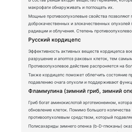
макрофаги обнаруживать и поглощать их.
Мощные противоопухолевые свойства позволяют п
доброкачественных и злокачественных опухолей 
радиации и облучения. Степень противоопухолево
Русский кордицепс
Эффективность активных веществ кордицепса вое
разрушение и апоптоз раковых клеток, тем самы
Противоопухолевое действие распроняется на бол
Также кордицепс поможет облегчить состояние п
подавлению очага опухоли и поддерживают функц
Фламмулина (зимний гриб, зимний оп
Гриб богат аминокислотой эрготеионеином, кото
обновление клеток. Помимо большого количества
противоопухолевым средством, который подавляе
Полисахариды зимнего опенка (b-D-глюканы) ок