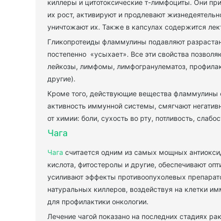
киллеры и цитотоксические т-лимфоциты. Они пр
их рост, активируют и продлевают жизнедеятельн
уничтожают их. Также в капсулах содержится лек
Гликопротеиды фламмулины подавляют разрастание
постепенно «усыхает». Все эти свойства позволя
лейкозы, лимфомы, лимфогранулематоз, профилак
другие).
Кроме того, действующие вещества фламмулины с
активность иммунной системы, смягчают негатив
от химии: боли, сухость во рту, потливость, слабос
Чага
Чага
считается одним из самых мощных антиоксид
кислота, фитостеролы и другие, обеспечивают оп
усиливают эффекты противоопухолевых препарато
натуральных киллеров, воздействуя на клетки и
для профилактики онкологии.
Лечение чагой показано на последних стадиях ра