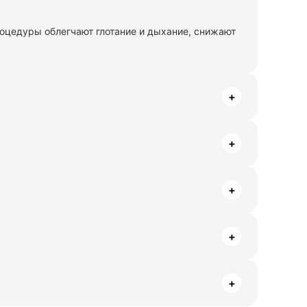
роцедуры облегчают глотание и дыхание, снижают
+
+
+
+
+