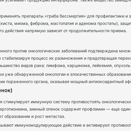
рименять препараты «гриба бессмертия» для профилактики и з
(киста, миома, фиброма, мастопатия и аденома простаты), за
го действия напрямую зависит от продолжительности приема.
нного против онкологических заболеваний подтверждена множ
м стабилизируя процесс их размножения и предотвращая перех
ьшинство видов рака: лимфома, карцинома, лейкемия, опухоль 
ри уже обнаруженной онкологии и злокачественных образовани
ии пораженного органа, оказывая мощный антиоксидантный эф
енок)
рая стимулирует иммунную систему противостоять онкологичес
 эрготионеина, зимный опенок содержит профламин — еще один
т образование и рост метастаз.
азывают иммуномодулирующее действие и активируют противооп