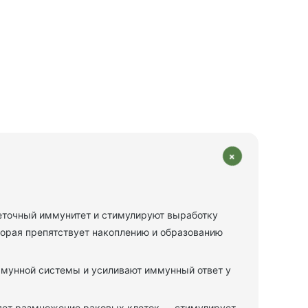
+
леточный иммунитет и стимулируют выработку
торая препятствует накоплению и образованию
мунной системы и усиливают иммунный ответ у
ляет размножение раковых клеток — стимулирует