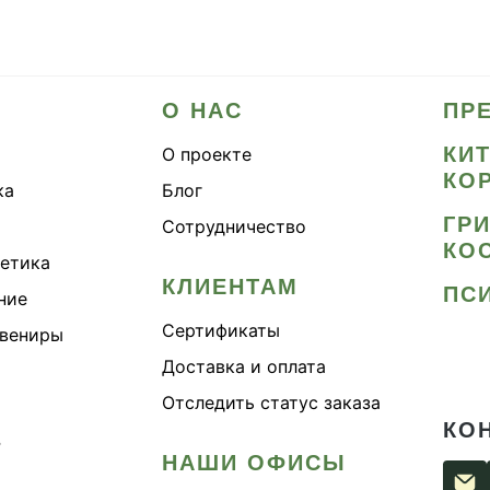
О НАС
ПР
КИ
О проекте
КО
ка
Блог
ГР
Сотрудничество
КО
метика
КЛИЕНТАМ
ПС
ние
Сертификаты
увениры
Доставка и оплата
Отследить статус заказа
КО
›
НАШИ ОФИСЫ