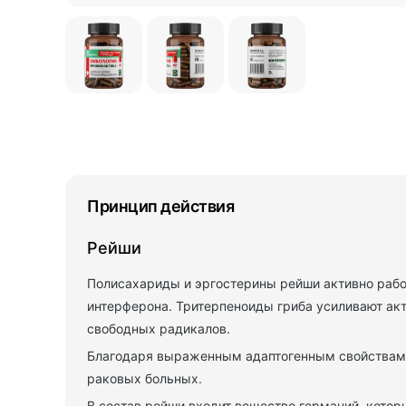
Принцип действия
Рейши
Полисахариды и эргостерины рейши активно рабо
интерферона. Тритерпеноиды гриба усиливают ак
свободных радикалов.
Благодаря выраженным адаптогенным свойствам,
раковых больных.
В состав рейши входит вещество германий, кото