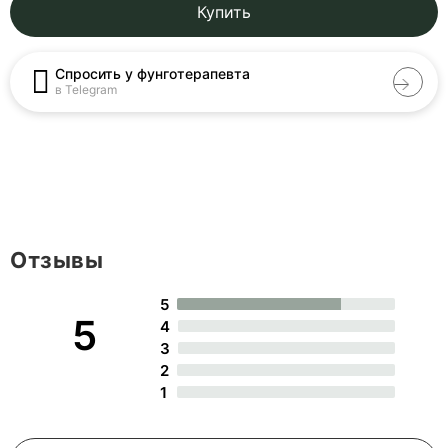
Купить
Спросить у фунготерапевта
в Telegram
Отзывы
5
5
4
3
2
1