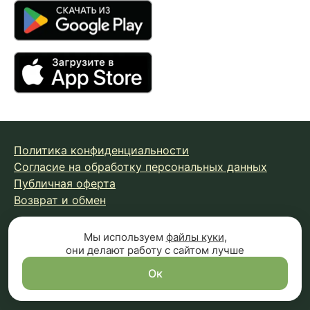
Политика конфиденциальности
Согласие на обработку персональных данных
Публичная оферта
Возврат и обмен
Мы используем
файлы куки
,
© 2026 Fungiline — зарегистрированная торговая марка.
они делают работу с сайтом лучше
Копирование материалов с сайта запрещено.
Вся информация на сайте носит справочный характер и
Ок
не является публичной офертой (п.2 ст.437 ГК РФ)