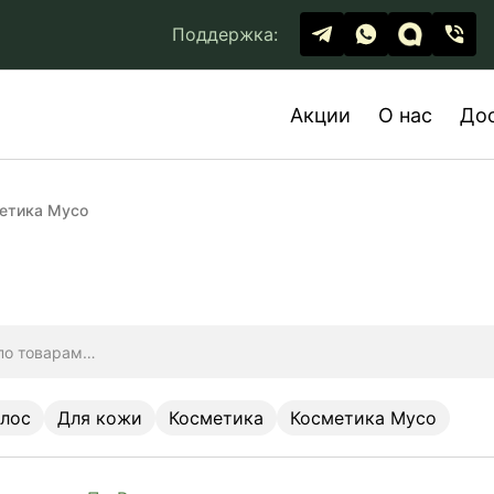
Поддержка:
Акции
О нас
До
етика Myco
олос
Для кожи
Косметика
Косметика Myco