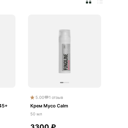
5.00
1
отзыв
 45+
Крем Myco Calm
50 мл
3300
₽