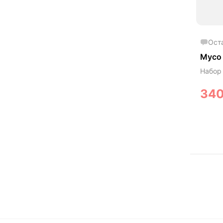
Ост
Myco 
Набор
34