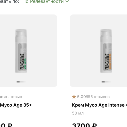
вать по:
 волос
 кожи
метика
метика Myco
авить отзыв
5.00
5
отзывов
 Myco Age 35+
Крем Myco Age Intense
50 мл
00
₽
3700
₽