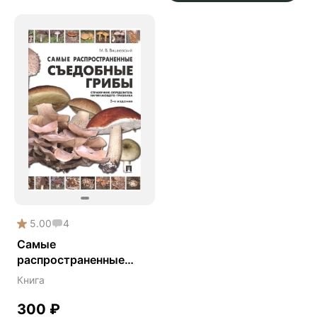
5.00
4
Самые
распространенные
съедобные грибы:
Книга
справочник-
определитель
300
₽