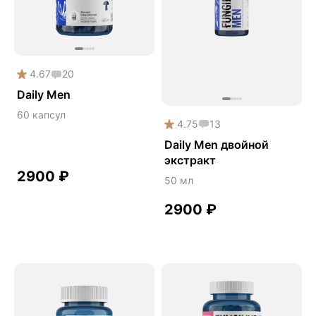
Дикий ямс
Для волос
Для кожи
4.67
20
Ежовик гребенчатый
Daily Men
Желчегонное
60 капсул
4.75
13
Женское здоровье
Daily Men двойной
Зависимости
экстракт
Защита печени
2900
₽
50 мл
Зверобой
2900
₽
Здоровая микробиота
Здоровое пищеварение
Здоровые суставы
Здоровый микробиом
Здоровье легких