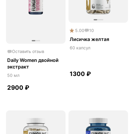
Онколинейка
Онкопротектор
Орех чёрный
5.00
10
Острое зрение
Лисичка желтая
Память
60 капсул
Оставить отзыв
Поддержка иммунитета
Daily Women двойной
Помощь при аллергии
экстракт
1300
₽
Природный антибиотик
50 мл
Пробиотики Психобиом
2900
₽
Продуктивность
Противовирусное
Противовоспалительное
Расторопша
СДВГ