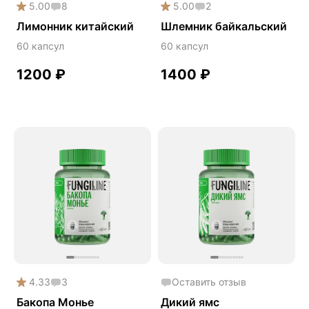
5.00
8
5.00
2
Онколинейка
Лимонник китайский
Шлемник байкальский
Онкопротектор
60 капсул
60 капсул
Орех чёрный
1200
₽
1400
₽
Острое зрение
Память
Поддержка иммунитета
Помощь при аллергии
Природный антибиотик
Пробиотики Психобиом
Продуктивность
Противовирусное
Противовоспалительное
Расторопша
4.33
3
Оставить отзыв
Бакопа Монье
Дикий ямс
СДВГ