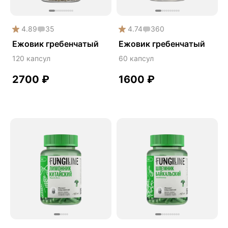
Здоровье почек
Йохимбе
4.89
35
4.74
360
Ежовик гребенчатый
Ежовик гребенчатый
Каштан конский
120 капсул
60 капсул
Китайский кордицепс
Кордицепс
2700
₽
1600
₽
Косметика
Косметика Myco
Крепкие кости
Либидо
Лимонник китайский
Майтаке
Мужское здоровье
Наборы
Натуральный антибиотик