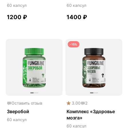
60 капсул
60 капсул
Сердце и сосуды
Снижение веса
1200
₽
1400
₽
Снижение давления
Снижение сахара
Снижение холестерина
-15%
Спокойствие и сон
Спортивное питание
Улучшение настроения
Чага
Чистая кожа
Шлемник байкальский
Оставить отзыв
3.00
2
Энергия и выносливость
Зверобой
Комплекс «Здоровье
мозга»
60 капсул
60 капсул