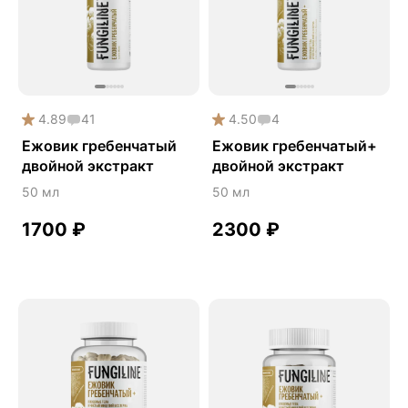
Phyto
Premium
Solution
Акция
4.89
41
4.50
4
Антипаразит
Ежовик гребенчатый
Ежовик гребенчатый+
двойной экстракт
двойной экстракт
Антистресс
50 мл
50 мл
Артишок
Бакопа Монье
1700
₽
2300
₽
Безмухоморный микродозинг
Гинкго билоба
Гормональный баланс
Готу кола
Деменция
Детокс