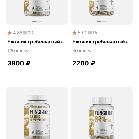
Дикий ямс
Для волос
Для кожи
4.88
30
5.00
15
Ежовик гребенчатый
Ежовик гребенчатый+
Ежовик гребенчатый+
Желчегонное
120 капсул
60 капсул
Женское здоровье
3800
₽
2200
₽
Зависимости
Защита печени
Зверобой
Здоровая микробиота
Здоровое пищеварение
Здоровые суставы
Здоровый микробиом
Здоровье легких