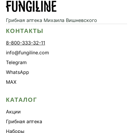
Дикий ямс
Для волос
Грибная аптека
Михаила Вишневского
Для кожи
КОНТАКТЫ
Ежовик гребенчатый
8-800-333-32-11
Желчегонное
info@fungiline.com
Женское здоровье
Telegram
Зависимости
WhatsApp
Защита печени
MAX
Зверобой
Здоровая микробиота
КАТАЛОГ
Здоровое пищеварение
Акции
Здоровые суставы
Здоровый микробиом
Грибная аптека
Здоровье легких
Наборы