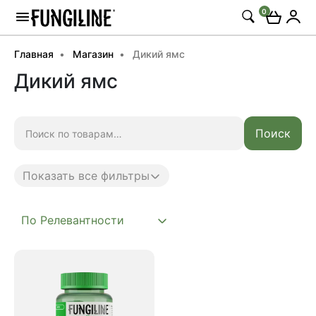
0
Главная
Магазин
Дикий ямс
Дикий ямс
Искать:
Поиск
Показать все фильтры
Anti age
Complex
Daily
Mushroom