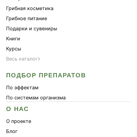
Здоровье почек
Грибная косметика
Йохимбе
Грибное питание
Каштан конский
Подарки и сувениры
Китайский кордицепс
Книги
Кордицепс
Курсы
Косметика
›
Весь каталог
Косметика Myco
ПОДБОР ПРЕПАРАТОВ
Крепкие кости
Либидо
По эффектам
Лимонник китайский
По системам организма
Майтаке
О НАС
Мужское здоровье
О проекте
Наборы
Блог
Натуральный антибиотик