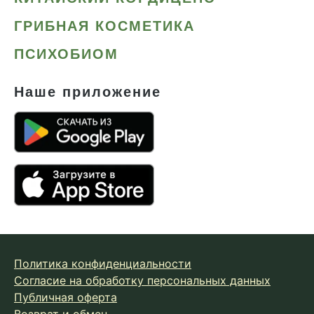
Сердце и сосуды
ГРИБНАЯ КОСМЕТИКА
Снижение веса
ПСИХОБИОМ
Снижение давления
Снижение сахара
Наше приложение
Снижение холестерина
Спокойствие и сон
Спортивное питание
Улучшение настроения
Чага
Чистая кожа
Шлемник байкальский
Политика конфиденциальности
Энергия и выносливость
Согласие на обработку персональных данных
Публичная оферта
Возврат и обмен