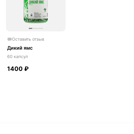
Phyto
Premium
Solution
Акция
Оставить отзыв
Антипаразит
Дикий ямс
Антистресс
60 капсул
Артишок
1400
₽
Бакопа Монье
Безмухоморный микродозинг
Гинкго билоба
Гормональный баланс
Готу кола
Деменция
Детокс