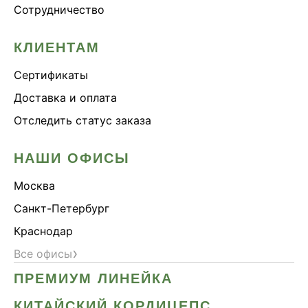
Сотрудничество
Онколинейка
Онкопротектор
КЛИЕНТАМ
Орех чёрный
Сертификаты
Острое зрение
Доставка и оплата
Память
Отследить статус заказа
Поддержка иммунитета
Помощь при аллергии
НАШИ ОФИСЫ
Природный антибиотик
Москва
Пробиотики Психобиом
Санкт-Петербург
Продуктивность
Краснодар
Противовирусное
›
Все офисы
Противовоспалительное
ПРЕМИУМ ЛИНЕЙКА
Расторопша
СДВГ
КИТАЙСКИЙ КОРДИЦЕПС