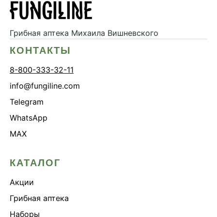
Дикий ямс
Для волос
Грибная аптека
Михаила Вишневского
Для кожи
КОНТАКТЫ
Ежовик гребенчатый
8-800-333-32-11
Желчегонное
info@fungiline.com
Женское здоровье
Telegram
Зависимости
WhatsApp
Защита печени
MAX
Зверобой
Здоровая микробиота
КАТАЛОГ
Здоровое пищеварение
Акции
Здоровые суставы
Здоровый микробиом
Грибная аптека
Здоровье легких
Наборы