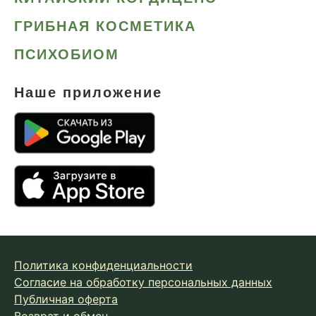
Сердце и сосуды
ГРИБНАЯ КОСМЕТИКА
Снижение веса
ПСИХОБИОМ
Снижение давления
Снижение сахара
Наше приложение
Снижение холестерина
Спокойствие и сон
Спортивное питание
Улучшение настроения
Чага
Чистая кожа
Шлемник байкальский
Политика конфиденциальности
Энергия и выносливость
Согласие на обработку персональных данных
Публичная оферта
Возврат и обмен