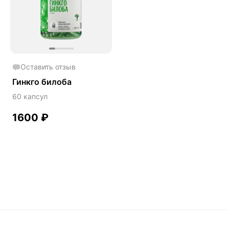
Phyto
Premium
Solution
Акция
Оставить отзыв
Антипаразит
Гинкго билоба
Антистресс
60 капсул
Артишок
1600
₽
Бакопа Монье
Безмухоморный микродозинг
Гинкго билоба
Гормональный баланс
Готу кола
Деменция
Детокс