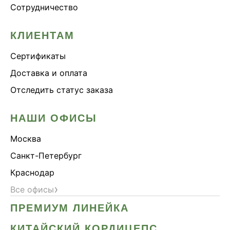
Сотрудничество
Онколинейка
Онкопротектор
КЛИЕНТАМ
Орех чёрный
Сертификаты
Острое зрение
Доставка и оплата
Память
Отследить статус заказа
Поддержка иммунитета
Помощь при аллергии
НАШИ ОФИСЫ
Природный антибиотик
Москва
Пробиотики Психобиом
Санкт-Петербург
Продуктивность
Краснодар
Противовирусное
›
Все офисы
Противовоспалительное
ПРЕМИУМ ЛИНЕЙКА
Расторопша
СДВГ
КИТАЙСКИЙ КОРДИЦЕПС