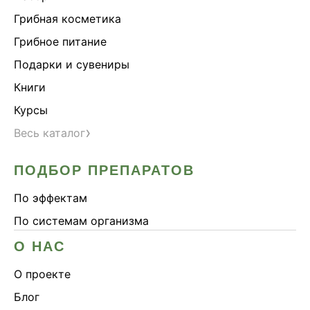
Здоровье почек
Грибная косметика
Йохимбе
Грибное питание
Каштан конский
Подарки и сувениры
Китайский кордицепс
Книги
Кордицепс
Курсы
Косметика
›
Весь каталог
Косметика Myco
ПОДБОР ПРЕПАРАТОВ
Крепкие кости
Либидо
По эффектам
Лимонник китайский
По системам организма
Майтаке
О НАС
Мужское здоровье
О проекте
Наборы
Блог
Натуральный антибиотик