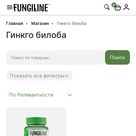
0
Главная
Магазин
Гинкго билоба
Гинкго билоба
Искать:
Поиск
Показать все фильтры
Anti age
Complex
Daily
Mushroom