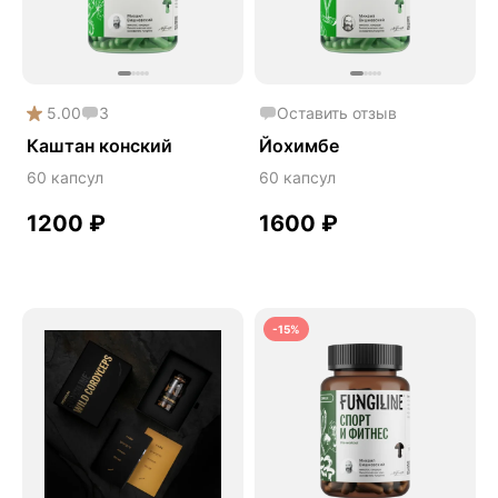
Онколинейка
Онкопротектор
Орех чёрный
5.00
3
Оставить отзыв
Острое зрение
Каштан конский
Йохимбе
Память
60 капсул
60 капсул
Поддержка иммунитета
1200
₽
1600
₽
Помощь при аллергии
Природный антибиотик
Пробиотики Психобиом
-15%
Продуктивность
Противовирусное
Противовоспалительное
Расторопша
СДВГ