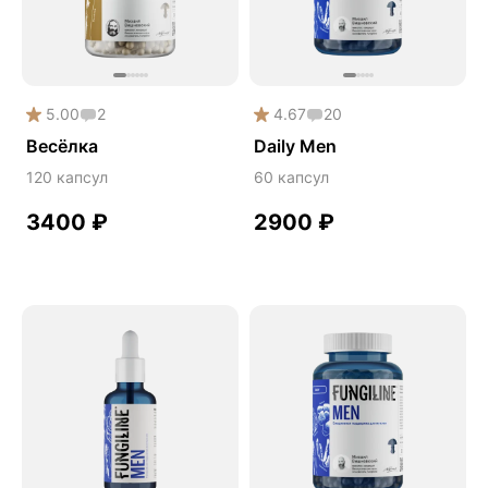
Дикий ямс
Для волос
Для кожи
5.00
2
4.67
20
Ежовик гребенчатый
Весёлка
Daily Men
Желчегонное
120 капсул
60 капсул
Женское здоровье
3400
₽
2900
₽
Зависимости
Защита печени
Зверобой
Здоровая микробиота
Здоровое пищеварение
Здоровые суставы
Здоровый микробиом
Здоровье легких