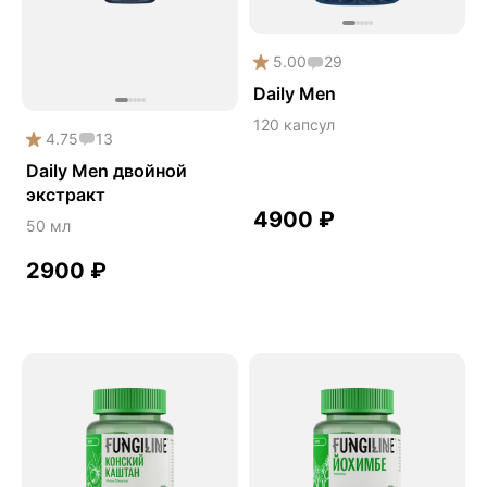
Здоровье почек
Йохимбе
5.00
29
Daily Men
Каштан конский
120 капсул
Китайский кордицепс
4.75
13
Кордицепс
Daily Men двойной
экстракт
Косметика
4900
₽
50 мл
Косметика Myco
2900
₽
Крепкие кости
Либидо
Лимонник китайский
Майтаке
Мужское здоровье
Наборы
Натуральный антибиотик