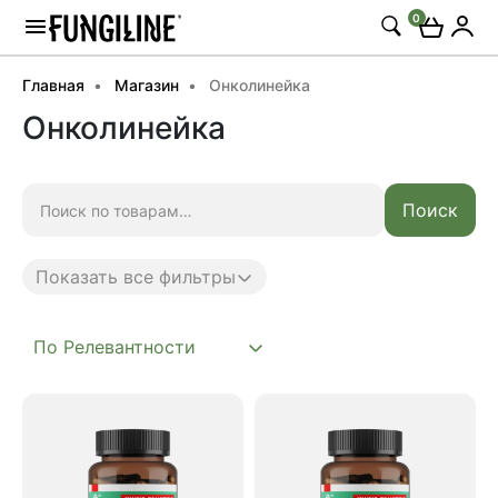
0
Главная
Магазин
Онколинейка
Онколинейка
Искать:
Поиск
Показать все фильтры
Anti age
Complex
Daily
Mushroom