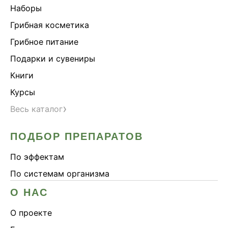
Наборы
Здоровье почек
Грибная косметика
Йохимбе
Грибное питание
Каштан конский
Подарки и сувениры
Китайский кордицепс
Книги
Кордицепс
Курсы
Косметика
›
Весь каталог
Косметика Myco
Крепкие кости
ПОДБОР ПРЕПАРАТОВ
Либидо
По эффектам
Лимонник китайский
По системам организма
Майтаке
Мужское здоровье
О НАС
Наборы
О проекте
Натуральный антибиотик