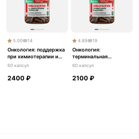
Phyto
Premium
Solution
Акция
5.00
14
4.89
19
Антипаразит
Онкология: поддержка
Онкология:
при химиотерапии и
терминальная
Антистресс
ремиссии
поддержка
60 капсул
60 капсул
Артишок
Бакопа Монье
2400
₽
2100
₽
Безмухоморный микродозинг
Гинкго билоба
Гормональный баланс
Готу кола
Деменция
Детокс