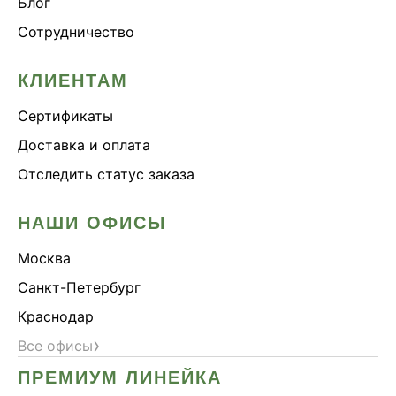
Блог
Онколинейка
Сотрудничество
Онкопротектор
Орех чёрный
КЛИЕНТАМ
Острое зрение
Сертификаты
Память
Доставка и оплата
Поддержка иммунитета
Отследить статус заказа
Помощь при аллергии
Природный антибиотик
НАШИ ОФИСЫ
Пробиотики Психобиом
Москва
Продуктивность
Санкт-Петербург
Противовирусное
Краснодар
Противовоспалительное
›
Все офисы
Расторопша
ПРЕМИУМ ЛИНЕЙКА
СДВГ