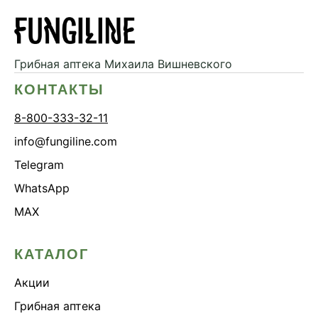
Дикий ямс
Для волос
Для кожи
Грибная аптека
Михаила Вишневского
Ежовик гребенчатый
КОНТАКТЫ
Желчегонное
8-800-333-32-11
Женское здоровье
info@fungiline.com
Зависимости
Telegram
Защита печени
WhatsApp
Зверобой
MAX
Здоровая микробиота
Здоровое пищеварение
КАТАЛОГ
Здоровые суставы
Акции
Здоровый микробиом
Грибная аптека
Здоровье легких