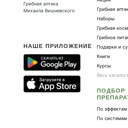
Грибная аптека
Май
Грибная апте
Михаила Вишневского
Муж
Наборы
Наб
Грибная кос
Нат
Грибное пита
Онк
НАШЕ ПРИЛОЖЕНИЕ
Подарки и с
Онк
Книги
Оре
Курсы
Ост
Весь каталог
Пам
Под
ПОДБОР
ПРЕПАРА
Пом
При
По эффектам
Про
По системам
Про