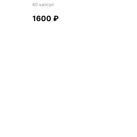
60 капсул
1600
₽