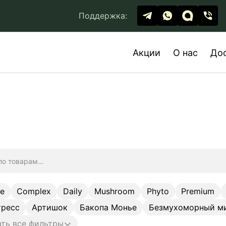
Поддержка:
Акции
О нас
До
ge
Complex
Daily
Mushroom
Phyto
Premium
тресс
Артишок
Бакопа Монье
Безмухоморный м
ть все фильтры