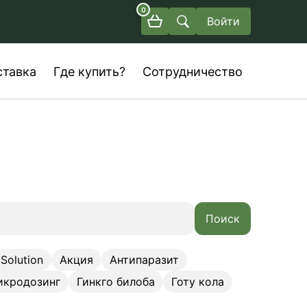
0
Войти
ставка
Где купить?
Сотрудничество
Поиск
Solution
Акция
Антипаразит
икродозинг
Гинкго билоба
Готу кола