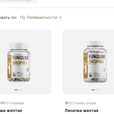
 age
plex
вать по:
y
hroom
to
mium
tion
ия
ипаразит
истресс
ишок
опа Монье
0
10
отзывов
Оставить отзыв
мухоморный микродозинг
чка желтая
Лисичка желтая
кго билоба