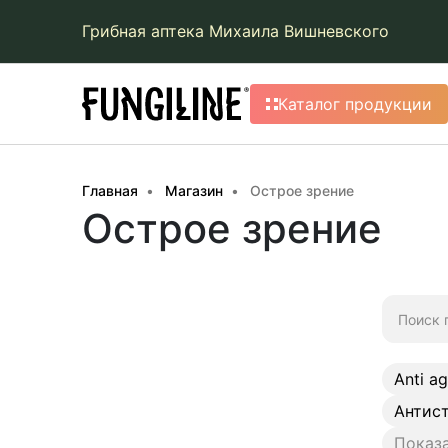
Грибная аптека Михаила Вишневского
Каталог продукции
Главная
Магазин
Острое зрение
Острое зрение
Искать:
Anti a
Антис
Показа