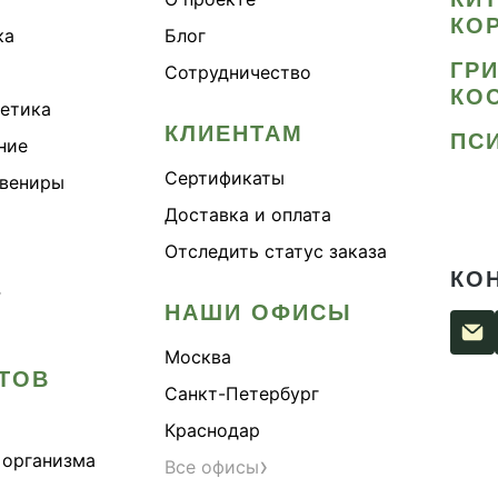
КО
таке
ка
Блог
ское здоровье
ГР
Сотрудничество
КО
оры
метика
КЛИЕНТАМ
уральный антибиотик
ПС
ние
олинейка
Сертификаты
увениры
опротектор
Доставка и оплата
х чёрный
Отследить статус заказа
КО
рое зрение
›
НАШИ ОФИСЫ
ять
держка иммунитета
Москва
ТОВ
ощь при аллергии
Санкт-Петербург
родный антибиотик
Краснодар
биотики Психобиом
 организма
›
Все офисы
дуктивность