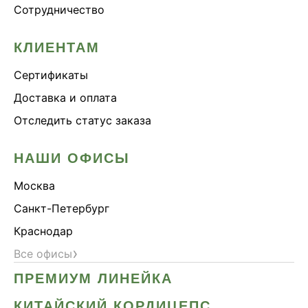
Сотрудничество
Онколинейка
Онкопротектор
КЛИЕНТАМ
Орех чёрный
Сертификаты
Острое зрение
Доставка и оплата
Память
Отследить статус заказа
Поддержка иммунитета
Помощь при аллергии
НАШИ ОФИСЫ
Природный антибиотик
Москва
Пробиотики Психобиом
Санкт-Петербург
Продуктивность
Краснодар
Противовирусное
›
Все офисы
Противовоспалительное
ПРЕМИУМ ЛИНЕЙКА
Расторопша
СДВГ
КИТАЙСКИЙ КОРДИЦЕПС