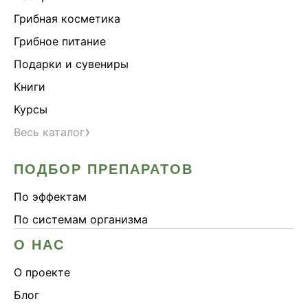
Здоровье почек
Грибная косметика
Йохимбе
Грибное питание
Каштан конский
Подарки и сувениры
Китайский кордицепс
Книги
Кордицепс
Курсы
Косметика
›
Весь каталог
Косметика Myco
ПОДБОР ПРЕПАРАТОВ
Крепкие кости
Либидо
По эффектам
Лимонник китайский
По системам организма
Майтаке
О НАС
Мужское здоровье
О проекте
Наборы
Блог
Натуральный антибиотик