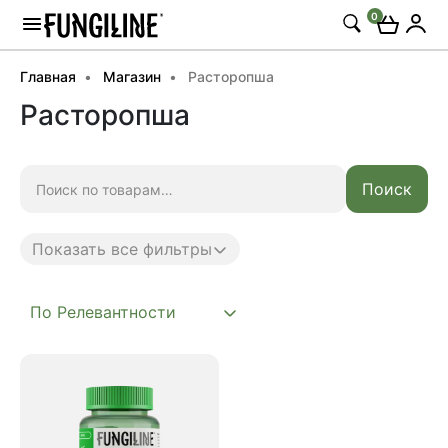
0
Главная
Магазин
Расторопша
Расторопша
Искать:
Поиск
Показать все фильтры
Anti age
Complex
Daily
Mushroom