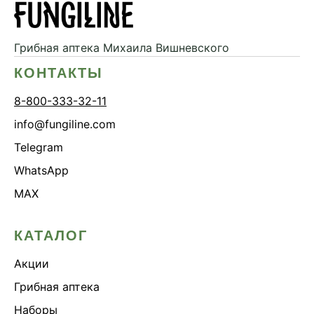
Дикий ямс
Для волос
Грибная аптека
Михаила Вишневского
Для кожи
КОНТАКТЫ
Ежовик гребенчатый
8-800-333-32-11
Желчегонное
info@fungiline.com
Женское здоровье
Telegram
Зависимости
WhatsApp
Защита печени
MAX
Зверобой
Здоровая микробиота
КАТАЛОГ
Здоровое пищеварение
Акции
Здоровые суставы
Здоровый микробиом
Грибная аптека
Здоровье легких
Наборы