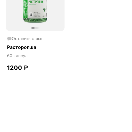
Phyto
Premium
Solution
Акция
Оставить отзыв
Антипаразит
Расторопша
Антистресс
60 капсул
Артишок
1200
₽
Бакопа Монье
Безмухоморный микродозинг
Гинкго билоба
Гормональный баланс
Готу кола
Деменция
Детокс