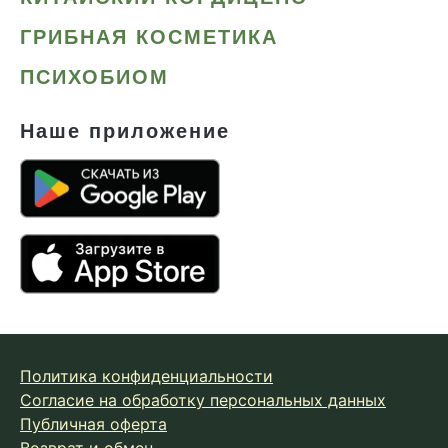
Сердце и сосуды
ГРИБНАЯ КОСМЕТИКА
Снижение веса
ПСИХОБИОМ
Снижение давления
Снижение сахара
Наше приложение
Снижение холестерина
Спокойствие и сон
Спортивное питание
Улучшение настроения
Чага
Чистая кожа
Шлемник байкальский
Политика конфиденциальности
Энергия и выносливость
Согласие на обработку персональных данных
Публичная оферта
Возврат и обмен