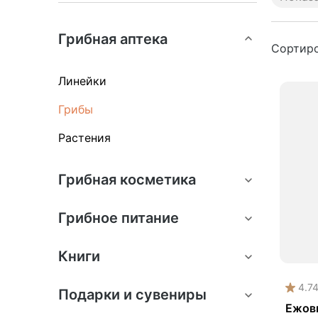
Anti
Грибная аптека
Com
Сортиро
Mus
Линейки
Акц
Грибы
Ант
Ант
Растения
Гор
Дем
Грибная косметика
Дет
Грибное питание
Ежо
Жел
Книги
Жен
4.7
Зав
Подарки и сувениры
Ежов
Защ