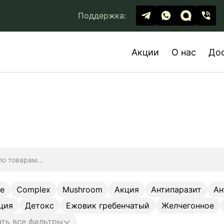
Поддержка:
Акции
О нас
До
ge
Complex
Mushroom
Акция
Антипаразит
Ан
ция
Детокс
Ежовик гребенчатый
Желчегонное
ть все фильтры