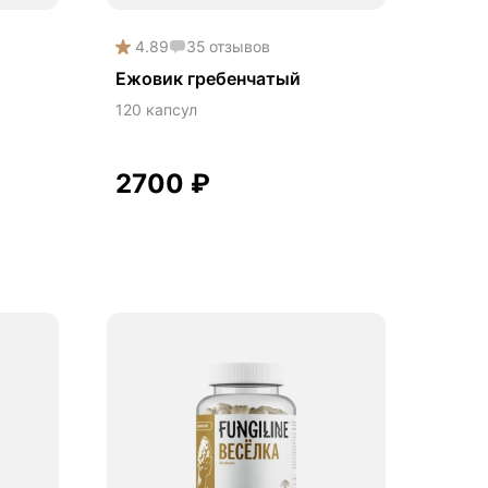
4.89
35
отзывов
Ежовик гребенчатый
120 капсул
2700
₽