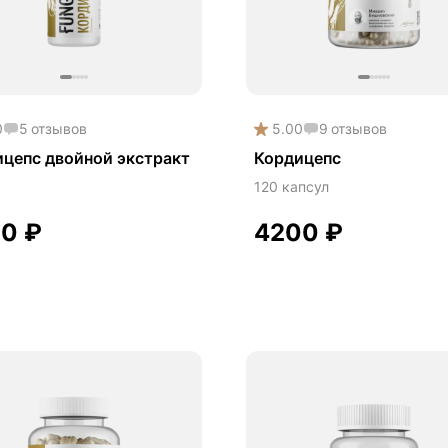
ргия и выносливость
0
5
отзывов
5.00
9
отзывов
цепс двойной экстракт
Кордицепс
120 капсул
00
₽
4200
₽