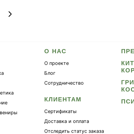
О НАС
ПР
КИ
О проекте
КО
ка
Блог
ГР
Сотрудничество
КО
метика
КЛИЕНТАМ
ПС
ние
Сертификаты
увениры
Доставка и оплата
Отследить статус заказа