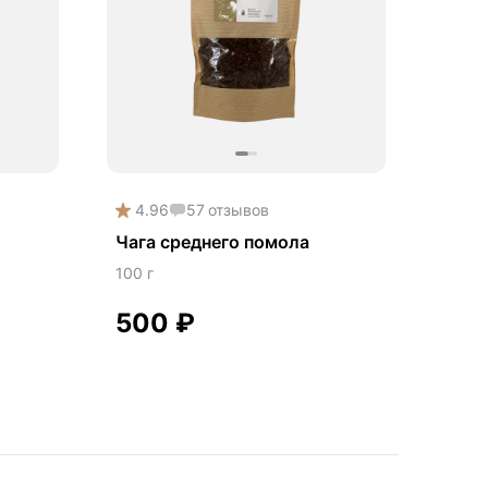
4.96
57
отзывов
Чага среднего помола
100 г
500
₽