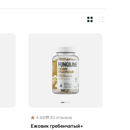
4.88
30
отзывов
Ежовик гребенчатый+