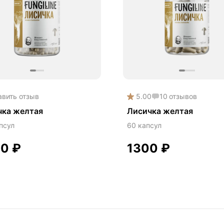
авить отзыв
5.00
10
отзывов
чка желтая
Лисичка желтая
псул
60 капсул
00
₽
1300
₽