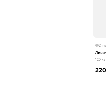
Ост
Лиси
120 ка
22