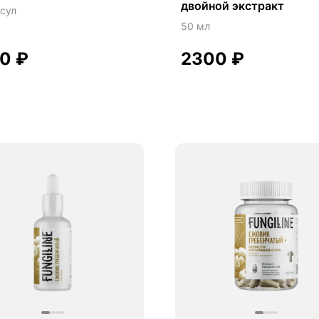
двойной экстракт
сул
ровая микробиота
50 мл
ровое пищеварение
00
₽
2300
₽
ровый микробиом
ровье легких
дицепс
идо
таке
ское здоровье
уральный антибиотик
опротектор
рое зрение
ять
держка иммунитета
ощь при аллергии