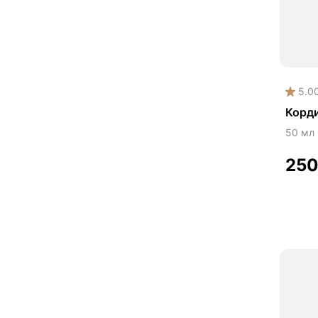
Эне
5.0
Корди
50 мл
25