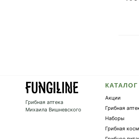
КАТАЛОГ
Акции
Грибная аптека
Грибная апте
Михаила Вишневского
Наборы
Грибная кос
Грибное пита