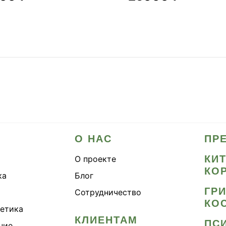
О НАС
ПР
КИ
О проекте
КО
ка
Блог
ГР
Сотрудничество
КО
метика
КЛИЕНТАМ
ПС
ние