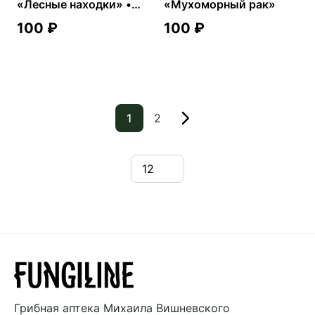
«Лесные находки» •
«Мухоморный рак»
светлая
100
₽
100
₽
1
2
Грибная аптека
Михаила Вишневского