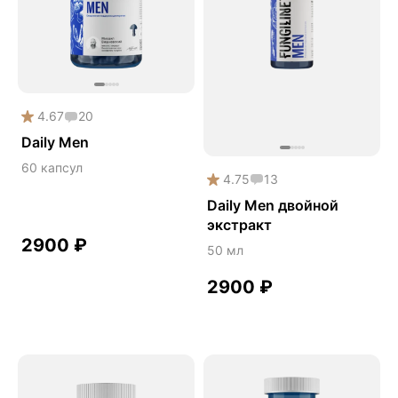
Premium
Solution
Акция
Антипаразит
4.67
20
Антистресс
Daily Men
Безмухоморный микродозинг
60 капсул
4.75
13
Гормональный баланс
Daily Men двойной
Деменция
экстракт
2900
₽
Детокс
50 мл
Ежовик гребенчатый
2900
₽
Желчегонное
Женское здоровье
Зависимости
Защита печени