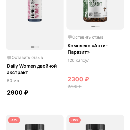
Острое зрение
Память
Поддержка иммунитета
Помощь при аллергии
Оставить отзыв
Природный антибиотик
Комплекс «Анти-
Паразит»
Пробиотики Психобиом
Оставить отзыв
120 капсул
Продуктивность
Daily Women двойной
Противовирусное
экстракт
2300
₽
50 мл
СДВГ
2700
₽
Сердце и сосуды
2900
₽
Снижение веса
Снижение давления
Снижение сахара
-15%
-15%
Снижение холестерина