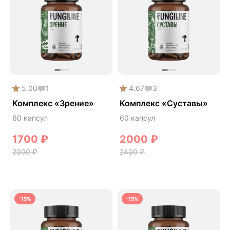
Спокойствие и сон
Спортивное питание
Улучшение настроения
Чага
Чистая кожа
5.00
1
4.67
3
Энергия и выносливость
Комплекс «Зрение»
Комплекс «Суставы»
60 капсул
60 капсул
1700
₽
2000
₽
2000
₽
2400
₽
-15%
-15%