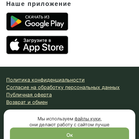
Наше приложение
Политика конфиденциальности
Согласие на обработку персональных данных
Публичная оферта
Возврат и обмен
Мы используем
файлы куки
,
© 2026 Fungiline — зарегистрированная торговая марка.
они делают работу с сайтом лучше
Копирование материалов с сайта запрещено.
Вся информация на сайте носит справочный характер и
Ок