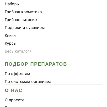
Наборы
Здоровье почек
Грибная косметика
Йохимбе
Грибное питание
Каштан конский
Подарки и сувениры
Китайский кордицепс
Книги
Кордицепс
Курсы
Косметика
›
Весь каталог
Косметика Myco
Крепкие кости
ПОДБОР ПРЕПАРАТОВ
Либидо
По эффектам
Лимонник китайский
По системам организма
Майтаке
Мужское здоровье
О НАС
Наборы
О проекте
Натуральный антибиотик