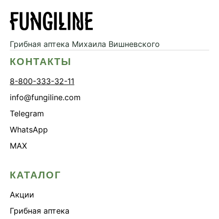
Дикий ямс
Для волос
Для кожи
Грибная аптека
Михаила Вишневского
Ежовик гребенчатый
КОНТАКТЫ
Желчегонное
8-800-333-32-11
Женское здоровье
info@fungiline.com
Зависимости
Telegram
Защита печени
WhatsApp
Зверобой
MAX
Здоровая микробиота
Здоровое пищеварение
КАТАЛОГ
Здоровые суставы
Акции
Здоровый микробиом
Грибная аптека
Здоровье легких