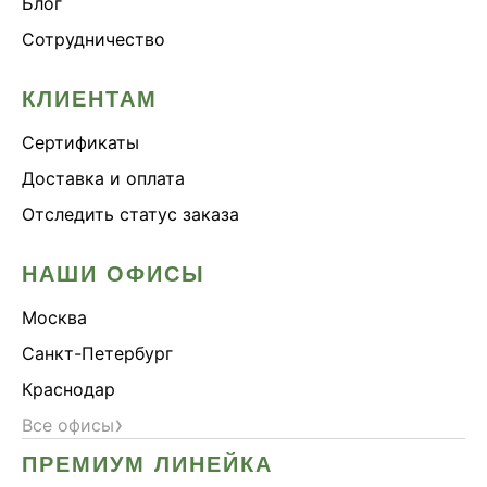
Блог
Онколинейка
Сотрудничество
Онкопротектор
Орех чёрный
КЛИЕНТАМ
Острое зрение
Сертификаты
Память
Доставка и оплата
Поддержка иммунитета
Отследить статус заказа
Помощь при аллергии
Природный антибиотик
НАШИ ОФИСЫ
Пробиотики Психобиом
Москва
Продуктивность
Санкт-Петербург
Противовирусное
Краснодар
Противовоспалительное
›
Все офисы
Расторопша
ПРЕМИУМ ЛИНЕЙКА
СДВГ